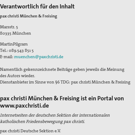
Pater Manfred Hörhammer
Verantwortlich für den Inhalt
pax christi München & Freising
Wilhelmine Miller
Marsstr. 5
Projekte
80335
München
Kindersoldat*innen: Krieg statt Kindheit.
MartinPilgram
Tel.:
089.543 851 5
Das Mauermuseum in Bethlehem
E-mail:
muenchen@paxchristi.de
Drohnen, Autonome Waffen
Namentlich gekennzeichnete Beiträge geben jeweils die Meinung
des Autors wieder.
Freihandel - CETA, TTIP und TISA
Dienstanbieter im Sinne von §6 TDG: pax christi München & Freising
Grundsätzliches zu TTIP
pax christi München & Freising ist ein Portal von
Kirchliche Stellungnahmen zu TTIP
www.paxchristi.de
Internetseiten der deutschen Sektion der internationalen
Stellungnahmen aus der Friedensbewegung zu TTIP
katholischen Friedensbewegung pax christi.
pax christi Aktivitäten um TTIP
pax christi Deutsche Sektion e.V.