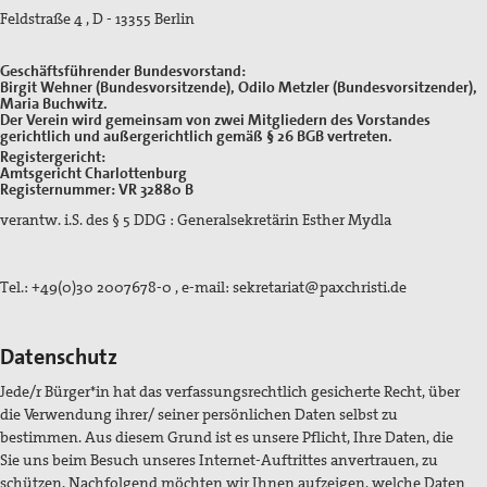
TTIP Aktionen
Feldstraße 4 , D - 13355 Berlin
Erklärungen
Geschäftsführender Bundesvorstand:
Birgit Wehner (Bundesvorsitzende), Odilo Metzler (Bundesvorsitzender),
Maria Buchwitz.
Material
Der Verein wird gemeinsam von zwei Mitgliedern des Vorstandes
gerichtlich und außergerichtlich gemäß § 26 BGB vertreten.
Partner
Registergericht:
Amtsgericht Charlottenburg
Registernummer: VR 32880 B
Suche
verantw. i.S. des § 5 DDG : Generalsekretärin Esther Mydla
Tel.: +49(0)30 2007678-0 , e-mail: sekretariat@paxchristi.de
Datenschutz
Jede/r Bürger*in hat das verfassungsrechtlich gesicherte Recht, über
die Verwendung ihrer/ seiner persönlichen Daten selbst zu
bestimmen. Aus diesem Grund ist es unsere Pflicht, Ihre Daten, die
Sie uns beim Besuch unseres Internet-Auftrittes anvertrauen, zu
schützen. Nachfolgend möchten wir Ihnen aufzeigen, welche Daten