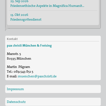
23. Sep 2026
Friedensethische Aspekte in Magnifica Humanit…
13. Okt 2026
Friedensgottesdienst
Kontakt
pax christi München & Freising
Marsstr. 5
80335
München
Martin Pilgram
Tel.:
089.543 851 5
E-mail:
muenchen@paxchristi.de
Impressum
Datenschutz