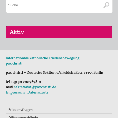
08. Sep 2026
Internationale katholische Friedensbewegung
Friedensgottesdienst
pax christi
23. Sep 2026
pax christi – Deutsche Sektion e.V.
Feldstraße 4
,
13355
Berlin
Friedensethische Aspekte in Magnifica Humanit…
tel
+49 30 2007678-0
13. Okt 2026
mail
sekretariat@paxchristi.de
Friedensgottesdienst
Impressum
|
Datenschutz
Friedensfragen
Diözesanverbände